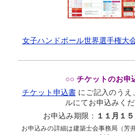
へ
ジ
ャ
ン
プ
グ
ロ
女子ハンドボール世界選手権大会
ー
バ
ル
メ
ニ
ュ
ー
へ
○○ チケットのお申込
ジ
ャ
チケット申込書
にご記入のうえ
ン
プ
ルにてお申込みくだ
サ
イ
お申込み期限：
１１月１５
ド
メ
ニ
お申込みの詳細は建築士会事務局（芳
ュ