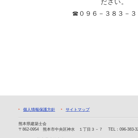
ださい。
ー
へ
☎０９６－３８３－３
ジ
ャ
ン
プ
フ
ッ
タ
ー
へ
ジ
ャ
ン
プ
個人情報保護方針
サイトマップ
熊本県建築士会
〒862-0954 熊本市中央区神水 １丁目３－７
TEL：096-383-