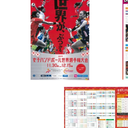
ジ
ャ
ン
プ
す
る
た
め
の
ナ
ビ
ゲ
ー
シ
ョ
ン
ス
キ
ッ
プ
で
す。
本
文