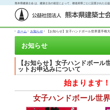
フ
熊本県建築士会 は、建築士法の規定によって、都道府県ごとに設置された公
本
本
サ
ッ
文
文
イ
タ
と
の
ド
ー
グ
エ
メ
の
ロ
リ
ニ
エ
ー
ア
ュ
リ
ホーム
お知らせ
【お知らせ】女子ハンドボール世界選手権
バ
で
ー
ア
ル
す。
の
で
メ
エ
す。
お知らせ
ニ
リ
ュ
ア
ー・
で
サ
す。
【お知らせ】女子ハンドボール
イ
ド
ットお申込みについて
メ
ニ
始まります
ュ
ー・
フ
ッ
女子ハンドボール世
タ
ー
へ