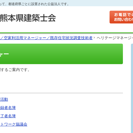
って、都道府県ごとに設置された公益法人です。
／空家利活用マネージャー／既存住宅状況調査技術者
ヘリテージマネージ
ャー
するご案内です。
の活動
登録者名簿
修了者名簿
ットワーク協議会