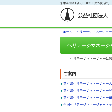
フ
熊本県建築士会 は、建築士法の規定によ
本
本
サ
ッ
文
文
イ
タ
と
の
ド
ー
グ
エ
メ
の
ロ
リ
ニ
エ
ー
ア
ュ
リ
ホーム
ヘリテージマネージャー
バ
で
ー
ア
ル
す。
の
で
メ
エ
す。
ヘリテージマネージ
ニ
リ
ュ
ア
ー・
で
ヘリテージマネージャーに関
サ
す。
イ
ド
メ
ご案内
ニ
ュ
●
熊本県ヘリテージマネージャー
ー・
●
熊本県ヘリテージマネージャー
フ
ッ
●
熊本県ヘリテージマネージャー
タ
ー
●
全国ヘリテージマネージャーネ
へ