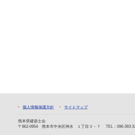
ー
へ
ジ
ャ
ン
プ
フ
ッ
タ
ー
へ
ジ
ャ
ン
プ
個人情報保護方針
サイトマップ
熊本県建築士会
〒862-0954 熊本市中央区神水 １丁目３－７
TEL：096-383-