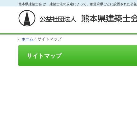
フ
熊本県建築士会 は、建築士法の規定によって、都道府県ごとに設置された公
本
本
サ
ッ
文
文
イ
タ
と
の
ド
ー
グ
エ
メ
の
ロ
リ
ニ
エ
ー
ア
ュ
リ
ホーム
サイトマップ
バ
で
ー
ア
ル
す。
の
で
メ
エ
す。
サイトマップ
ニ
リ
ュ
ア
ー・
で
サ
す。
イ
ド
メ
ニ
ュ
ー・
フ
ッ
タ
ー
へ