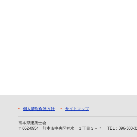
ー
へ
ジ
ャ
ン
プ
フ
ッ
タ
ー
へ
ジ
ャ
ン
プ
個人情報保護方針
サイトマップ
熊本県建築士会
〒862-0954 熊本市中央区神水 １丁目３－７
TEL：096-383-