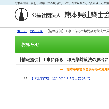
フ
熊本県建築士会 は、建築士法の規定によって、都道府県ごとに設置された公
本
本
サ
ッ
文
文
イ
タ
と
の
ド
ー
グ
エ
メ
の
ロ
リ
ニ
エ
ー
ア
ュ
リ
ホーム
お知らせ
【情報提供】工事に係る土壌汚染対策法の
バ
で
ー
ア
ル
す。
の
で
メ
エ
す。
お知らせ
ニ
リ
ュ
ア
ー・
で
サ
す。
【情報提供】工事に係る土壌汚染対策法の届出に
イ
ド
― 熊本県環境保全課からのお知
メ
ニ
❍
【環境省作成】法第4条第1項届出について
ュ
ー・
フ
ッ
タ
ー
へ