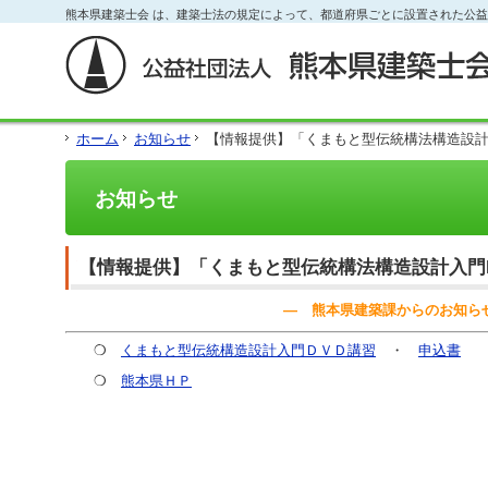
フ
熊本県建築士会 は、建築士法の規定によって、都道府県ごとに設置された公
本
本
サ
ッ
文
文
イ
タ
と
の
ド
ー
グ
エ
メ
の
ロ
リ
ニ
エ
ー
ア
ュ
リ
ホーム
お知らせ
【情報提供】「くまもと型伝統構法構造設計
バ
で
ー
ア
ル
す。
の
で
メ
エ
す。
お知らせ
ニ
リ
ュ
ア
ー・
で
サ
す。
【情報提供】「くまもと型伝統構法構造設計入門
イ
ド
― 熊本県建築課からのお知ら
メ
ニ
❍
くまもと型伝統構造設計入門ＤＶＤ講習
・
申込書
ュ
ー・
❍
熊本県ＨＰ
フ
ッ
タ
ー
へ