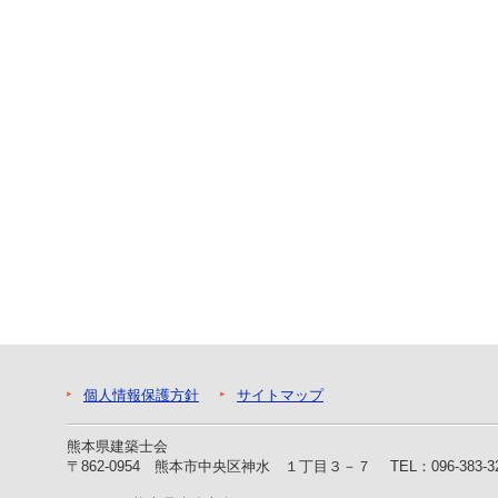
ー
へ
ジ
ャ
ン
プ
フ
ッ
タ
ー
へ
ジ
ャ
ン
プ
個人情報保護方針
サイトマップ
熊本県建築士会
〒862-0954 熊本市中央区神水 １丁目３－７
TEL：096-383-