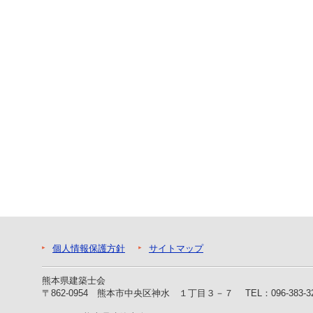
ー
へ
ジ
ャ
ン
プ
フ
ッ
タ
ー
へ
ジ
ャ
ン
プ
個人情報保護方針
サイトマップ
熊本県建築士会
〒862-0954 熊本市中央区神水 １丁目３－７
TEL：096-383-