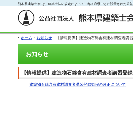
フ
熊本県建築士会 は、建築士法の規定によって、都道府県ごとに設置された公
本
本
サ
ッ
文
文
イ
タ
と
の
ド
ー
グ
エ
メ
の
ロ
リ
ニ
エ
ー
ア
ュ
リ
ホーム
お知らせ
【情報提供】建造物石綿含有建材調査者講
バ
で
ー
ア
ル
す。
の
で
メ
エ
す。
お知らせ
ニ
リ
ュ
ア
ー・
で
サ
す。
【情報提供】建造物石綿含有建材調査者講習登録
イ
ド
建築物石綿含有建材調査者講習登録規程の改正について
メ
ニ
ュ
ー・
フ
ッ
タ
ー
へ