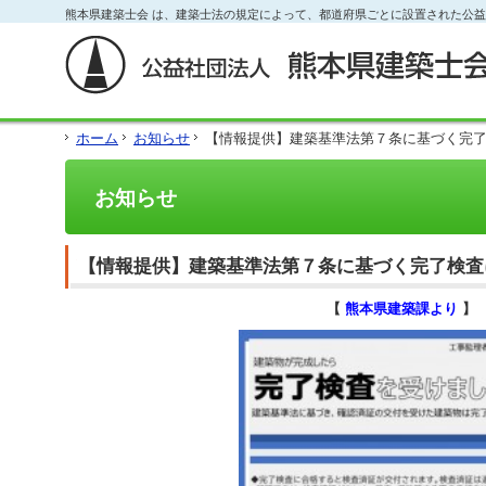
フ
熊本県建築士会 は、建築士法の規定によって、都道府県ごとに設置された公
本
本
サ
ッ
文
文
イ
タ
と
の
ド
ー
グ
エ
メ
の
ロ
リ
ニ
エ
ー
ア
ュ
リ
ホーム
お知らせ
【情報提供】建築基準法第７条に基づく完
バ
で
ー
ア
ル
す。
の
で
メ
エ
す。
お知らせ
ニ
リ
ュ
ア
ー・
で
サ
す。
【情報提供】建築基準法第７条に基づく完了検査
イ
ド
【
熊本県建築課より
】
メ
ニ
ュ
ー・
フ
ッ
タ
ー
へ