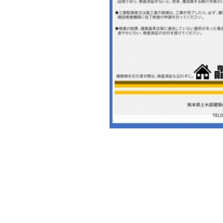
ジ
ャ
ン
プ
す
る
た
め
の
ナ
ビ
ゲ
ー
シ
ョ
ン
ス
キ
ッ
プ
で
す。
本
文