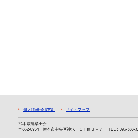
ー
へ
ジ
ャ
ン
プ
フ
ッ
タ
ー
へ
ジ
ャ
ン
プ
個人情報保護方針
サイトマップ
熊本県建築士会
〒862-0954 熊本市中央区神水 １丁目３－７
TEL：096-383-