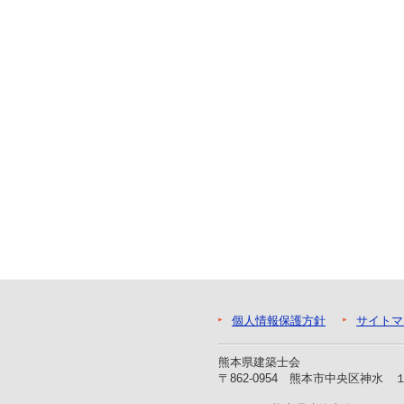
ー
へ
ジ
ャ
ン
プ
フ
ッ
タ
ー
へ
ジ
ャ
ン
プ
個人情報保護方針
サイトマ
熊本県建築士会
〒862-0954 熊本市中央区神