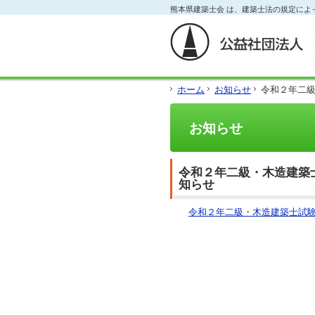
フ
熊本県建築士会 は、建築士法の規定によ
本
本
サ
ッ
文
文
イ
タ
と
の
ド
ー
グ
エ
メ
の
ロ
リ
ニ
エ
ー
ア
ュ
リ
ホーム
お知らせ
令和２年二
バ
で
ー
ア
ル
す。
の
で
メ
エ
す。
お知らせ
ニ
リ
ュ
ア
ー・
で
サ
す。
令和２年二級・木造建築
イ
知らせ
ド
メ
令和２年二級・木造建築士試
ニ
ュ
ー・
フ
ッ
タ
ー
へ