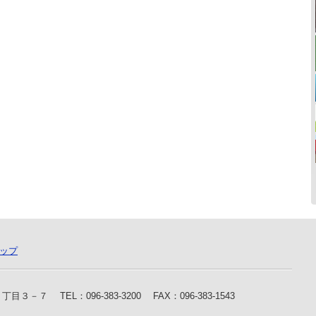
ップ
水 １丁目３－７
TEL：096-383-3200
FAX：096-383-1543