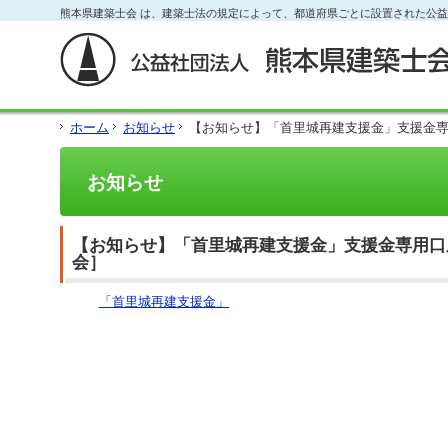
フ
熊本県建築士会 は、建築士法の規定によって、都道府県ごとに設置された公
本
本
サ
ッ
文
文
イ
タ
と
の
ド
ー
グ
エ
メ
の
ロ
リ
ニ
エ
ー
ア
ュ
リ
ホーム
お知らせ
【お知らせ】「首里城再建支援金」支援金
バ
で
ー
ア
ル
す。
の
で
メ
エ
す。
お知らせ
ニ
リ
ュ
ア
ー・
で
サ
す。
【お知らせ】「首里城再建支援金」支援金専用口
イ
会］
ド
メ
「首里城再建支援金」
ニ
ュ
ー・
フ
ッ
タ
ー
へ