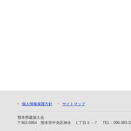
ー
へ
ジ
ャ
ン
プ
フ
ッ
タ
ー
へ
ジ
ャ
ン
プ
個人情報保護方針
サイトマップ
熊本県建築士会
〒862-0954 熊本市中央区神水 １丁目３－７
TEL：096-383-