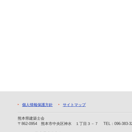
ー
へ
ジ
ャ
ン
プ
フ
ッ
タ
ー
へ
ジ
ャ
ン
プ
個人情報保護方針
サイトマップ
熊本県建築士会
〒862-0954 熊本市中央区神水 １丁目３－７
TEL：096-383-