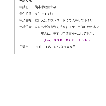
申請方法
ジ
ャ
申請窓口 熊本県建築士会
ン
受付時間 ９時～１６時
プ
す
申請書類 窓口又はダウンロードにて入手して下さい
る
申請手続 窓口へ申請書類を持参するか、申請件数が多い
た
め
場合は、事前に申請書をFaxして下さい
の
ナ
［Fax］０９６－３８３－１５４３
ビ
手数料 １件（１名）につき４００円
ゲ
ー
シ
ョ
ン
ス
キ
ッ
プ
で
す。
本
文