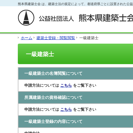
フ
熊本県建築士会 は、建築士法の規定によって、都道府県ごとに設置された公
本
本
サ
ッ
文
文
イ
タ
と
の
ド
ー
グ
エ
メ
の
ロ
リ
ニ
エ
ー
ア
ュ
リ
ホーム
建築士登録・閲覧
閲覧
一級建築士
バ
で
ー
ア
ル
す。
の
で
メ
エ
す。
一級建築士
ニ
リ
ュ
ア
ー・
で
サ
す。
一級建築士の名簿閲覧について
イ
ド
申請方法については
こちら
をご覧下さい
メ
ニ
所属建築士の資格確認について
ュ
ー・
フ
申請方法については
こちら
をご覧下さい
ッ
タ
一級建築士登録の内容について
ー
へ