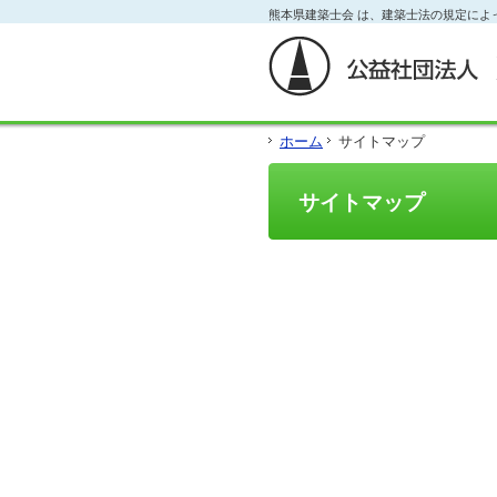
フ
熊本県建築士会 は、建築士法の規定によ
本
本
サ
ッ
文
文
イ
タ
と
の
ド
ー
グ
エ
メ
の
ロ
リ
ニ
エ
ー
ア
ュ
リ
ホーム
サイトマップ
バ
で
ー
ア
ル
す。
の
で
メ
エ
す。
サイトマップ
ニ
リ
ュ
ア
ー・
で
サ
す。
イ
ド
メ
ニ
ュ
ー・
フ
ッ
タ
ー
へ