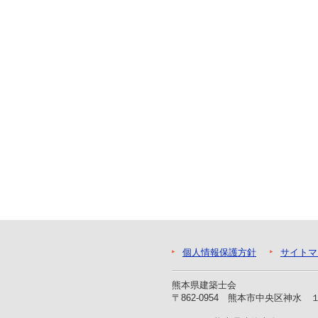
ー
へ
ジ
ャ
ン
プ
フ
ッ
タ
ー
へ
ジ
ャ
ン
プ
個人情報保護方針
サイトマ
熊本県建築士会
〒862-0954 熊本市中央区神