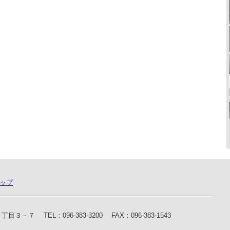
ップ
水 １丁目３－７
TEL：096-383-3200
FAX：096-383-1543