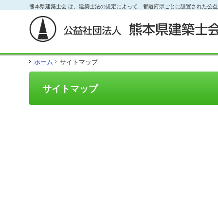
フ
熊本県建築士会 は、建築士法の規定によって、都道府県ごとに設置された公
本
本
サ
ッ
文
文
イ
タ
と
の
ド
ー
グ
エ
メ
の
ロ
リ
ニ
エ
ー
ア
ュ
リ
ホーム
サイトマップ
バ
で
ー
ア
ル
す。
の
で
メ
エ
す。
サイトマップ
ニ
リ
ュ
ア
ー・
で
サ
す。
イ
ド
メ
ニ
ュ
ー・
フ
ッ
タ
ー
へ