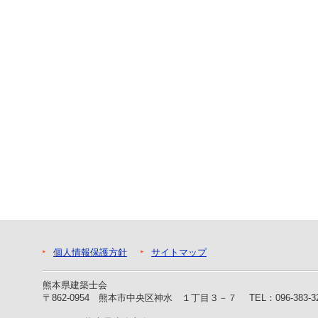
ー
へ
ジ
ャ
ン
プ
フ
ッ
タ
ー
へ
ジ
ャ
ン
プ
個人情報保護方針
サイトマップ
熊本県建築士会
〒862-0954 熊本市中央区神水 １丁目３－７
TEL：096-383-