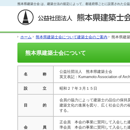
フ
熊本県建築士会 は、建築士法の規定によって、都道府県ごとに設置された公
本
本
サ
ッ
文
文
イ
タ
と
の
ド
ー
グ
エ
メ
の
ロ
リ
ニ
エ
ー
ア
ュ
リ
ホーム
熊本県建築士会について
建築士会のご案内
熊本県建
バ
で
ー
ア
ル
す。
の
で
メ
エ
す。
熊本県建築士会について
ニ
リ
ュ
ア
ー・
で
サ
す。
公益社団法人 熊本県建築士会
名 称
イ
英文表記：Kumamoto Association of Archite
ド
メ
設 立
昭和２７年３月１５日
ニ
ュ
会員の協力によって建築士の品位の保持
ー・
目 的
建築文化の進展を図り、広く社会公共の
フ
する。
ッ
タ
ー
正会員 本会の事業に賛同して入会した
へ
会 員
準会員 本会の事業に賛同して入会した