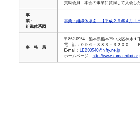
ジ
賛助会員 本会の事業に賛同して入会し
ャ
ン
事
プ
業・
事業・組織体系図 【平成２６年４月１
す
組織体系図
る
た
〒862-0954 熊本県熊本市中央区神水１
め
電 話：０９６－３８３－３２００ Ｆ
の
事 務 局
E-mail：
LEB03540@nifty.ne.jp
ナ
ホームページ
http://www.kumashikai.or.
ビ
ゲ
ー
シ
ョ
ン
ス
キ
ッ
プ
で
す。
本
文