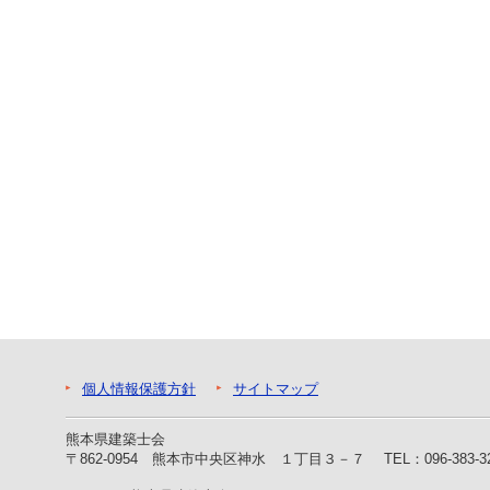
ー
へ
ジ
ャ
ン
プ
フ
ッ
タ
ー
へ
ジ
ャ
ン
プ
個人情報保護方針
サイトマップ
熊本県建築士会
〒862-0954 熊本市中央区神水 １丁目３－７
TEL：096-383-