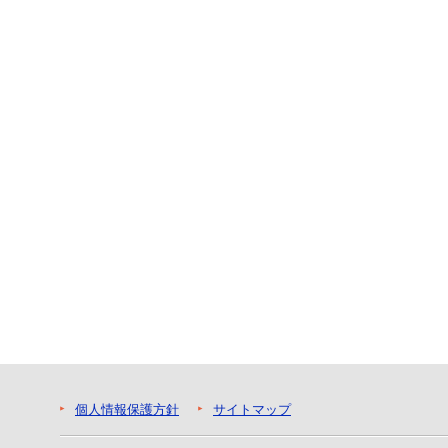
ー
へ
ジ
ャ
ン
プ
フ
ッ
タ
ー
へ
ジ
ャ
ン
プ
個人情報保護方針
サイトマップ