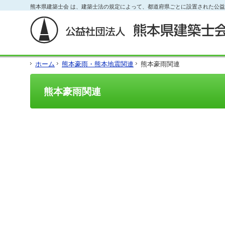
フ
熊本県建築士会 は、建築士法の規定によって、都道府県ごとに設置された公
本
本
サ
ッ
文
文
イ
タ
と
の
ド
ー
グ
エ
メ
の
ロ
リ
ニ
エ
ー
ア
ュ
リ
ホーム
熊本豪雨・熊本地震関連
熊本豪雨関連
バ
で
ー
ア
ル
す。
の
で
メ
エ
す。
熊本豪雨関連
ニ
リ
ュ
ア
ー・
で
サ
す。
イ
ド
メ
ニ
ュ
ー・
フ
ッ
タ
ー
へ